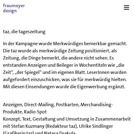
fraumeyer
design
taz, die tageszeitung
In der Kampagne wurde Merkwürdiges bemerkbar gemacht.
Die taz wurde als merkwürdige Zeitung positioniert, als
Zeitung, die Dinge bemerkt, die andere nicht sehen. Es
entstanden Anzeigen und Beileger in Wochentiteln wie „die
Zeit“, „der Spiegel“ und im eigenen Blatt. LeserInnen wurden
aufgefordert einzuschicken, was sie für merkwürdig hielten.
Mit diesen Einsendungen wurde die Eigenwerbung ergänzt.
Anzeigen, Direct-Mailing, Postkarten, Merchandising-
Produkte, Radio-Spot
Konzept, Text, Gestaltung und Umsetzung in Zusammenarbeit
mit Stefan Kuzmany (Redakteur taz), Ulrike Sindlinger
(Grafikerin taz) und Natasa Drakula